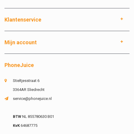
Klantenservice
Mijn account
PhoneJuice
Stieltjesstraat 6
3364AR Sliedrecht
service@phonejuice.nl
BTW
NL 855780630 B01
KvK
64687775