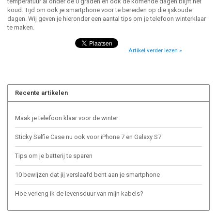
temperatuur al onder de 0 graden en ook de komende dagen blijft het
koud. Tijd om ook je smartphone voor te bereiden op die ijskoude
dagen. Wij geven je hieronder een aantal tips om je telefoon winterklaar
te maken.
Artikel verder lezen »
Recente artikelen
Maak je telefoon klaar voor de winter
Sticky Selfie Case nu ook voor iPhone 7 en Galaxy S7
Tips om je batterij te sparen
10 bewijzen dat jij verslaafd bent aan je smartphone
Hoe verleng ik de levensduur van mijn kabels?