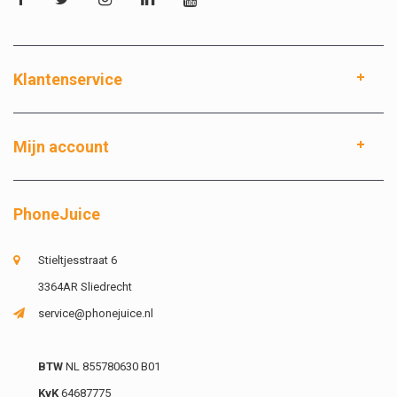
Klantenservice
Mijn account
PhoneJuice
Stieltjesstraat 6
3364AR Sliedrecht
service@phonejuice.nl
BTW
NL 855780630 B01
KvK
64687775