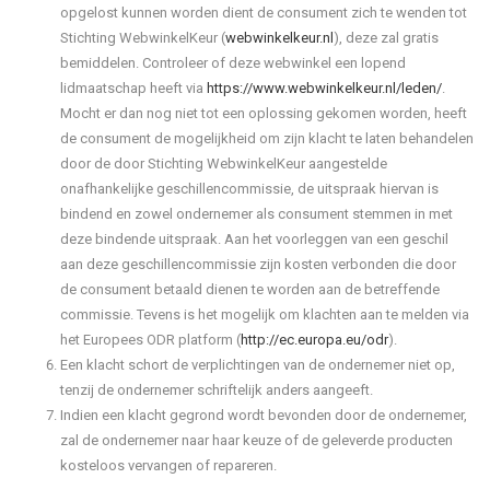
opgelost kunnen worden dient de consument zich te wenden tot
Stichting WebwinkelKeur (
webwinkelkeur.nl
), deze zal gratis
bemiddelen. Controleer of deze webwinkel een lopend
lidmaatschap heeft via
https://www.webwinkelkeur.nl/leden/
.
Mocht er dan nog niet tot een oplossing gekomen worden, heeft
de consument de mogelijkheid om zijn klacht te laten behandelen
door de door Stichting WebwinkelKeur aangestelde
onafhankelijke geschillencommissie, de uitspraak hiervan is
bindend en zowel ondernemer als consument stemmen in met
deze bindende uitspraak. Aan het voorleggen van een geschil
aan deze geschillencommissie zijn kosten verbonden die door
de consument betaald dienen te worden aan de betreffende
commissie. Tevens is het mogelijk om klachten aan te melden via
het Europees ODR platform (
http://ec.europa.eu/odr
).
Een klacht schort de verplichtingen van de ondernemer niet op,
tenzij de ondernemer schriftelijk anders aangeeft.
Indien een klacht gegrond wordt bevonden door de ondernemer,
zal de ondernemer naar haar keuze of de geleverde producten
kosteloos vervangen of repareren.