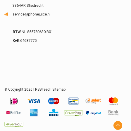
3364AR Sliedrecht
service@phonejuice.nl
BTW
NL 855780630 B01
KvK
64687775
© Copyright 2026 |
RSS-feed
|
Sitemap