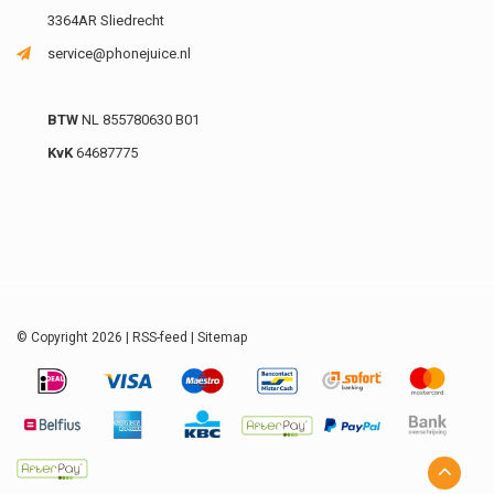
3364AR Sliedrecht
service@phonejuice.nl
BTW
NL 855780630 B01
KvK
64687775
© Copyright 2026 |
RSS-feed
|
Sitemap