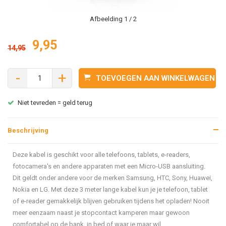
Afbeelding
1
/ 2
9,95
14,95
-
+
TOEVOEGEN AAN WINKELWAGEN
Niet tevreden = geld terug
Beschrijving
Deze kabel is geschikt voor alle telefoons, tablets, e-readers,
fotocamera's en andere apparaten met een Micro-USB aansluiting.
Dit geldt onder andere voor de merken Samsung, HTC, Sony, Huawei,
Nokia en LG. Met deze 3 meter lange kabel kun je je telefoon, tablet
of e-reader gemakkelijk blijven gebruiken tijdens het opladen! Nooit
meer eenzaam naast je stopcontact kamperen maar gewoon
comfortabel op de bank, in bed of waar je maar wil.