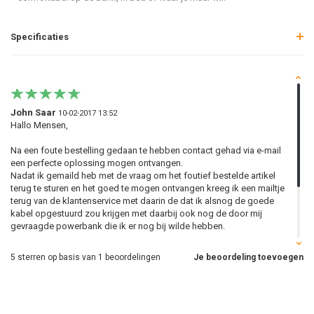
Specificaties
John Saar
10-02-2017 13:52
Hallo Mensen,
Na een foute bestelling gedaan te hebben contact gehad via e-mail
een perfecte oplossing mogen ontvangen.
Nadat ik gemaild heb met de vraag om het foutief bestelde artikel
terug te sturen en het goed te mogen ontvangen kreeg ik een mailtje
terug van de klantenservice met daarin de dat ik alsnog de goede
kabel opgestuurd zou krijgen met daarbij ook nog de door mij
gevraagde powerbank die ik er nog bij wilde hebben.
Kan niet anders zeggen echt een PERFECTE service van
5
sterren op basis van
1
beoordelingen
Je beoordeling toevoegen
PhoneJuice.nl hier kunnen vele webshops nog veel van leren want ZO
hoort het en niet anders.
Met vriendelijke groet,