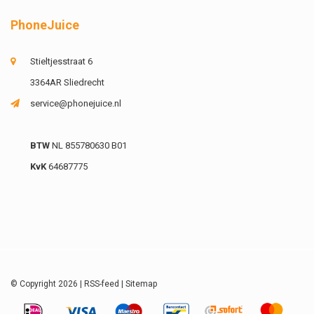
PhoneJuice
Stieltjesstraat 6
3364AR Sliedrecht
service@phonejuice.nl
BTW
NL 855780630 B01
KvK
64687775
© Copyright 2026 |
RSS-feed
|
Sitemap