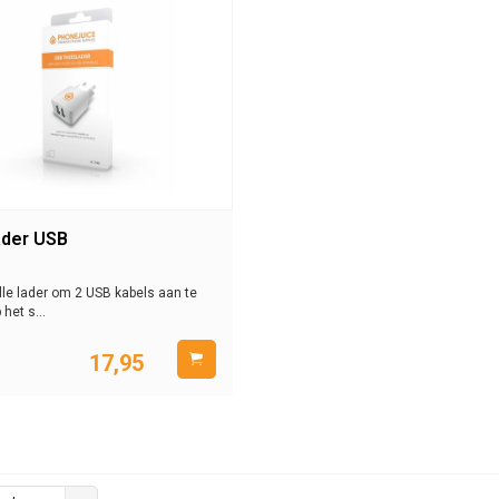
ader USB
lle lader om 2 USB kabels aan te
 het s...
17,95