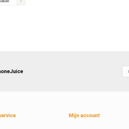
keken
PhoneJuice
service
Mijn account