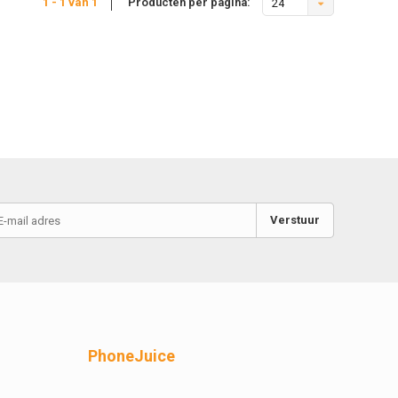
1 - 1 van 1
Producten per pagina:
24
Verstuur
PhoneJuice